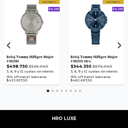
ENVÍO GRATIS
ENVÍO GRATIS
5% OFF
5% OFF
Reloj Tommy Hilfiger Mujer
Reloj Tommy Hilfiger Mujer
1782285
1782205 Hro
$498.750
$544.350
$525.000
$573.000
3, 6, 9 y 12
cuotas sin interés
3, 6, 9 y 12
cuotas sin interés
15% off transf. bancaria:
15% off transf. bancaria:
$423.937,50
$462.697,50
HRO LUXE