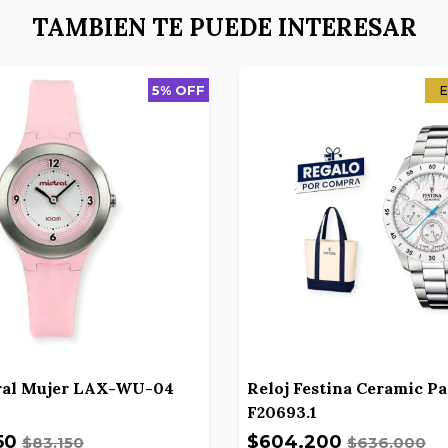
TAMBIEN TE PUEDE INTERESAR
5% OFF
E
tral Mujer LAX-WU-04
Reloj Festina Ceramic Pa
F20693.1
50
$604.200
$83.150
$636.000