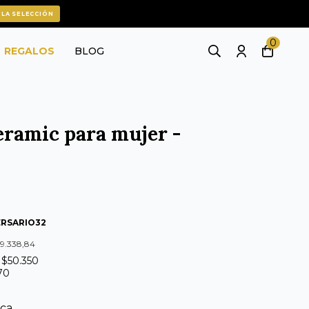
 LA SELECCIÓN
0
REGALOS
BLOG
eramic para mujer -
ERSARIO32
99.338,84
e $50.350
570
ica