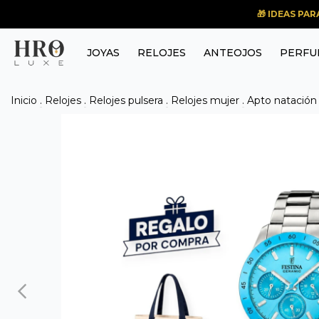
🎁 IDEAS PA
JOYAS
RELOJES
ANTEOJOS
PERFU
Inicio
.
Relojes
.
Relojes pulsera
.
Relojes mujer
.
Apto natación