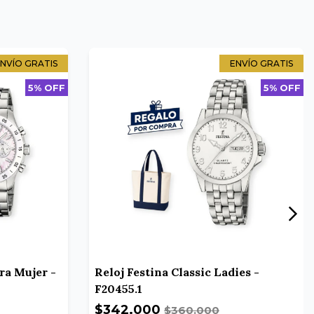
NVÍO GRATIS
ENVÍO GRATIS
5% OFF
5% OFF
ra Mujer -
Reloj Festina Classic Ladies -
F20455.1
$342.000
$360.000