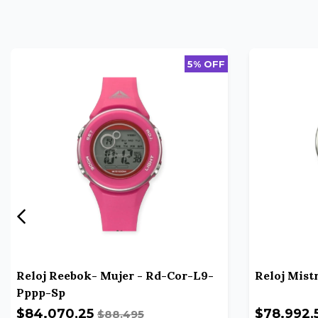
5% OFF
Reloj Reebok- Mujer - Rd-Cor-L9-
Reloj Mis
Pppp-Sp
$84.070,25
$78.992,
$88.495