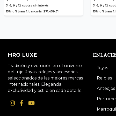
3, 6, 9 y 12
cuotas sin interés
3, 6, 9 y 12
cuot
15% off transf. bancaria: $71.459,71
15% off transf.
ENLACE
HRO LUXE
Tradición y evolución en el universo
Joyas
del lujo. Joyas, relojes y accesorios
seleccionados de las mejores marcas
Relojes
internacionales. Elegancia,
Anteojos
exclusividad y estilo en cada detalle.
Perfume
Marroqui