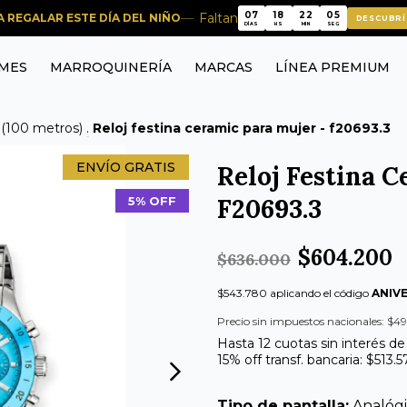
04
07
18
22
Faltan
RA REGALAR ESTE DÍA DEL NIÑO
DESCUBRÍ
04
07
18
22
DÍAS
HS
MIN
SEG
MES
MARROQUINERÍA
MARCAS
LÍNEA PREMIUM
 (100 metros)
.
Reloj festina ceramic para mujer - f20693.3
ENVÍO GRATIS
Reloj Festina C
F20693.3
5% OFF
$604.200
$636.000
$543.780 aplicando el código
ANIV
Precio sin impuestos nacionales: $4
Hasta 12 cuotas sin interés d
15% off transf. bancaria: $513.
Tipo de pantalla:
Analóg