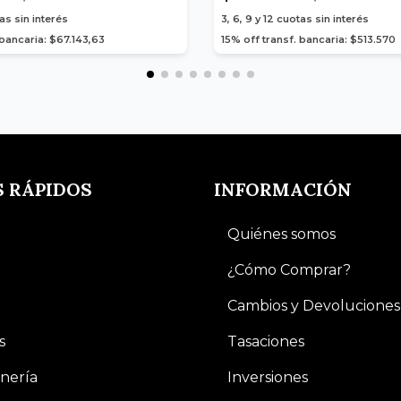
as sin interés
3, 6, 9 y 12
cuotas sin interés
 bancaria: $67.143,63
15% off transf. bancaria: $513.570
S RÁPIDOS
INFORMACIÓN
Quiénes somos
¿Cómo Comprar?
Cambios y Devoluciones
s
Tasaciones
nería
Inversiones