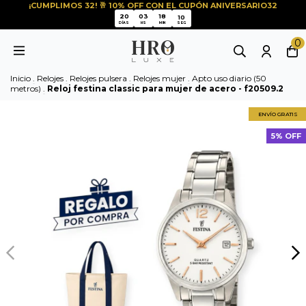
¡CUMPLIMOS 32! 🥂 10% OFF CON EL CUPÓN ANIVERSARIO32
10
20
03
18
10
20
03
18
DÍAS
HS
MIN
SEG
0
Inicio
.
Relojes
.
Relojes pulsera
.
Relojes mujer
.
Apto uso diario (50
metros)
.
Reloj festina classic para mujer de acero - f20509.2
ENVÍO GRATIS
5% OFF