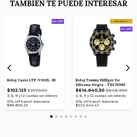
TAMBIEN TE PUEDE INTERESAR
5% OFF
ENVÍO GRATIS
5% OFF
Reloj Casio LTP-V002L-1B
Reloj Tommy Hilfiger De
Silicona Negra - TH1792182
$102.125
$614.640,50
$107.500
$646.990
3, 6, 9 y 12
cuotas sin interés
3, 6, 9 y 12
cuotas sin interés
15% off transf. bancaria:
15% off transf. bancaria:
$86.806,25
$522.444,43