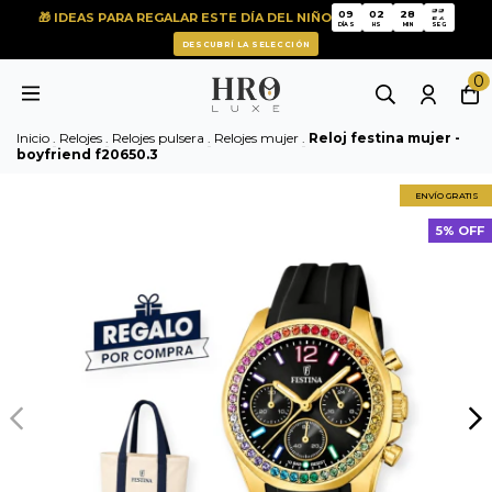
54
09
02
28
🎁 IDEAS PARA REGALAR ESTE DÍA DEL NIÑO
54
09
02
28
DÍAS
HS
MIN
SEG
DESCUBRÍ LA SELECCIÓN
0
Inicio
.
Relojes
.
Relojes pulsera
.
Relojes mujer
.
Reloj festina mujer -
boyfriend f20650.3
ENVÍO GRATIS
5% OFF