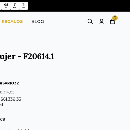
05
21
11
05
21
11
HS
MIN
SEG
0
REGALOS
BLOG
ujer - F20614.1
RSARIO32
08.314,05
 $61.338,33
51
ica