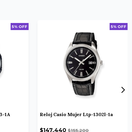
5% OFF
5% OFF
03-1A
Reloj Casio Mujer Ltp-1302l-1a
$147.440
$155.200