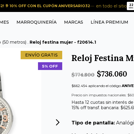
22
en todo el sitio
2! 🥂 10% OFF CON EL CUPÓN ANIVERSARIO32
22
DÍAS
MES
MARROQUINERÍA
MARCAS
LÍNEA PREMIUM
o (50 metros)
.
Reloj festina mujer - f20614.1
ENVÍO GRATIS
Reloj Festina M
5% OFF
$736.060
$774.800
$662.454 aplicando el código
ANIVE
Precio sin impuestos nacionales: $6
Hasta 12 cuotas sin interés de
15% off transf. bancaria: $625.6
Tipo de pantalla:
Analóg