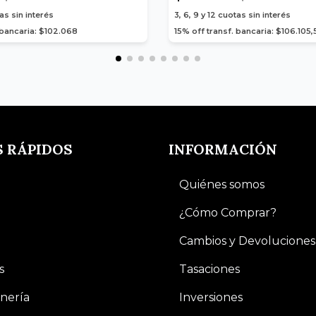
as sin interés
3, 6, 9 y 12
cuotas sin interés
 bancaria: $102.068
15% off transf. bancaria: $106.105,
S RÁPIDOS
INFORMACIÓN
Quiénes somos
¿Cómo Comprar?
Cambios y Devoluciones
s
Tasaciones
nería
Inversiones