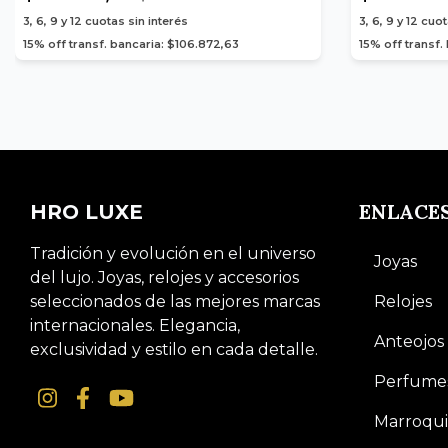
3, 6, 9 y 12
cuotas sin interés
3, 6, 9 y 12
cuot
15% off transf. bancaria: $106.872,63
15% off transf.
ENLACE
HRO LUXE
Tradición y evolución en el universo
Joyas
del lujo. Joyas, relojes y accesorios
seleccionados de las mejores marcas
Relojes
internacionales. Elegancia,
Anteojos
exclusividad y estilo en cada detalle.
Perfume
Marroqui