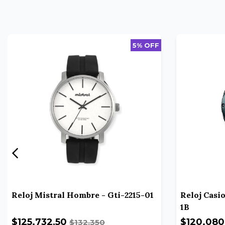
5% OFF
Reloj Mistral Hombre - Gti-2215-01
Reloj Casi
1B
$125.732,50
$120.08
$132.350