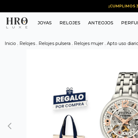
¡CUMPLIMOS 3
JOYAS
RELOJES
ANTEOJOS
PERFU
Inicio
.
Relojes
.
Relojes pulsera
.
Relojes mujer
.
Apto uso diari