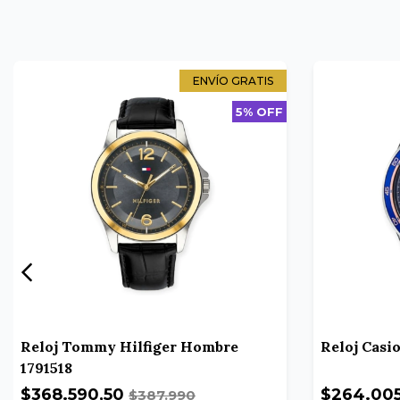
ENVÍO GRATIS
5% OFF
Reloj Tommy Hilfiger Hombre
Reloj Casi
1791518
$368.590,50
$264.00
$387.990