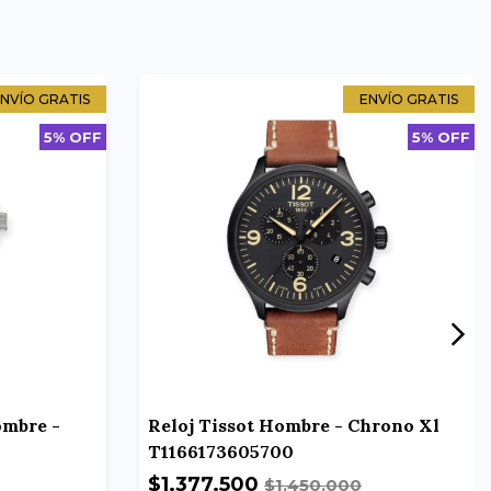
NVÍO GRATIS
ENVÍO GRATIS
5% OFF
5% OFF
ombre -
Reloj Tissot Hombre - Chrono Xl
T1166173605700
$1.377.500
$1.450.000