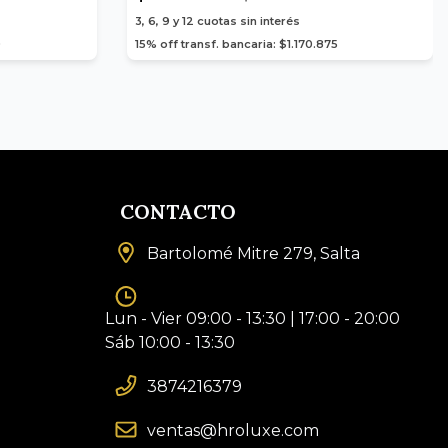
3, 6, 9 y 12
cuotas sin interés
0
15% off transf. bancaria: $1.170.875
CONTACTO
Bartolomé Mitre 279, Salta
Lun - Vier 09:00 - 13:30 | 17:00 - 20:00
Sáb 10:00 - 13:30
3874216379
ventas@hroluxe.com