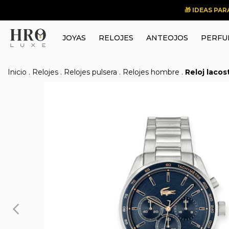
🎁 IDEAS PA
JOYAS
RELOJES
ANTEOJOS
PERFU
Inicio
.
Relojes
.
Relojes pulsera
.
Relojes hombre
.
Reloj laco