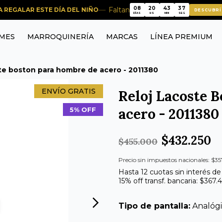
36
08
20
43
Faltan
RA REGALAR ESTE DÍA DEL NIÑO
DESCUBRÍ
36
08
20
43
DÍAS
HS
MIN
SEG
MES
MARROQUINERÍA
MARCAS
LÍNEA PREMIUM
ste boston para hombre de acero - 2011380
ENVÍO GRATIS
Reloj Lacoste 
acero - 2011380
5% OFF
$432.250
$455.000
Precio sin impuestos nacionales: $35
Hasta 12 cuotas sin interés d
15% off transf. bancaria: $367.
Tipo de pantalla:
Analóg