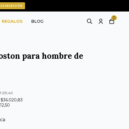
 LA SELECCIÓN
0
REGALOS
BLOG
Boston para hombre de
7.231,40
e $36.020,83
412,50
ica