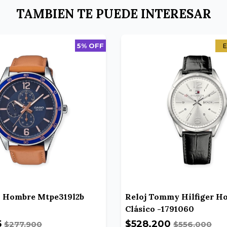
TAMBIEN TE PUEDE INTERESAR
5% OFF
E
o Hombre Mtpe319l2b
Reloj Tommy Hilfiger H
Clásico -1791060
5
$528.200
$277.900
$556.000