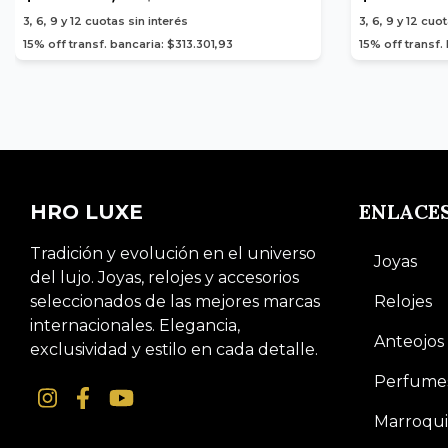
3, 6, 9 y 12
cuotas sin interés
3, 6, 9 y 12
cuot
15% off transf. bancaria: $313.301,93
15% off transf
ENLACE
HRO LUXE
Tradición y evolución en el universo
Joyas
del lujo. Joyas, relojes y accesorios
seleccionados de las mejores marcas
Relojes
internacionales. Elegancia,
Anteojos
exclusividad y estilo en cada detalle.
Perfume
Marroqui