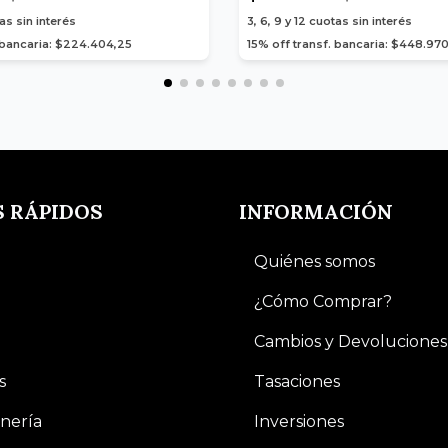
as sin interés
3, 6, 9 y 12
cuotas sin interés
. bancaria: $224.404,25
15% off transf. bancaria: $448.97
S RÁPIDOS
INFORMACIÓN
Quiénes somos
¿Cómo Comprar?
Cambios y Devoluciones
s
Tasaciones
nería
Inversiones