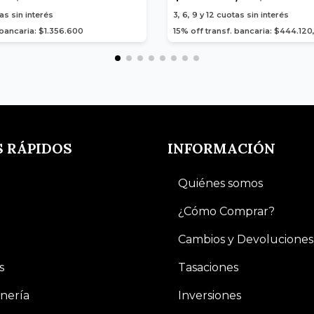
as sin interés
3, 6, 9 y 12
cuotas sin interés
 bancaria: $1.356.600
15% off transf. bancaria: $444.120
S RÁPIDOS
INFORMACIÓN
Quiénes somos
¿Cómo Comprar?
Cambios y Devoluciones
s
Tasaciones
nería
Inversiones