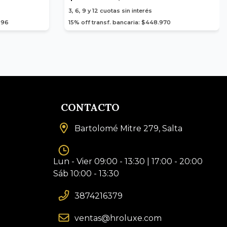
3, 6, 9 y 12
cuotas sin interés
,96
15% off transf. bancaria: $448.970
CONTACTO
Bartolomé Mitre 279, Salta
Lun - Vier 09:00 - 13:30 | 17:00 - 20:00
Sáb 10:00 - 13:30
3874216379
ventas@hroluxe.com