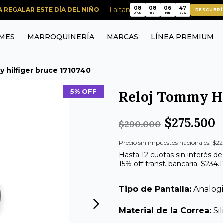
08
08
06
47
Faltan
RA REGALAR ESTE DÍA DEL NIÑO
DESCUBRÍ
08
08
06
47
DÍAS
HS
MIN
SEG
MES
MARROQUINERÍA
MARCAS
LÍNEA PREMIUM
y hilfiger bruce 1710740
5% OFF
Reloj Tommy Hi
$275.500
$290.000
Precio sin impuestos nacionales: $22
Hasta 12 cuotas sin interés de
15% off transf. bancaria: $234.
Tipo de Pantalla:
Analog
Material de la Correa:
Si