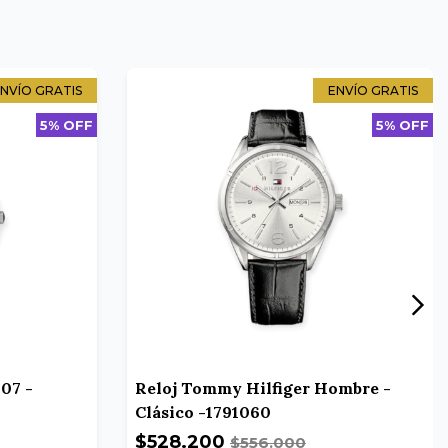
NVÍO GRATIS
ENVÍO GRATIS
5% OFF
5% OFF
07 -
Reloj Tommy Hilfiger Hombre -
Clásico -1791060
$528.200
$556.000