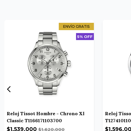
ENVÍO GRATIS
5% OFF
Reloj Tissot Hombre - Chrono Xl
Reloj Tiss
Classic T1166171103700
T12741011
$1.539.000
$1.596.0
$1.620.000