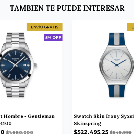
TAMBIEN TE PUEDE INTERESAR
ENVÍO GRATIS
E
5% OFF
ot Hombre - Gentleman
Swatch Skin Irony Syxs1
04100
Skinspring
00
$522.495,25
$1.680.000
$549.995