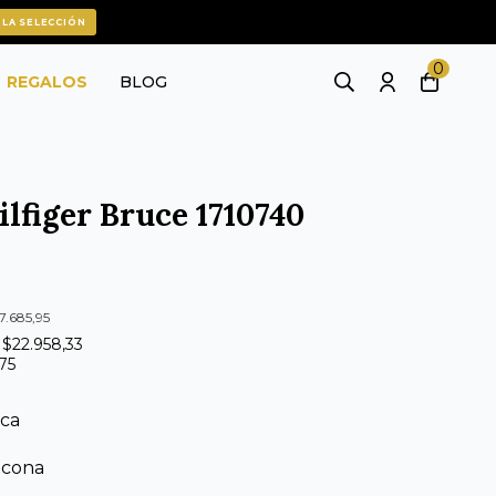
 LA SELECCIÓN
0
REGALOS
BLOG
lfiger Bruce 1710740
7.685,95
 $22.958,33
175
ica
licona