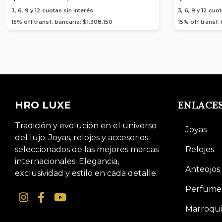
3, 6, 9 y 12
cuotas sin interés
3, 6, 9 y 12
cuot
15% off transf. bancaria: $1.308.150
15% off transf.
ENLACE
HRO LUXE
Tradición y evolución en el universo
Joyas
del lujo. Joyas, relojes y accesorios
seleccionados de las mejores marcas
Relojes
internacionales. Elegancia,
Anteojos
exclusividad y estilo en cada detalle.
Perfume
Marroqui