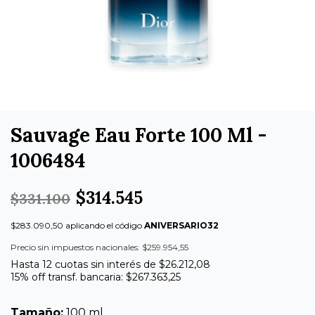
Sauvage Eau Forte 100 Ml -
1006484
$314.545
$331.100
$283.090,50 aplicando el código
ANIVERSARIO32
Precio sin impuestos nacionales: $259.954,55
Hasta 12 cuotas sin interés de $26.212,08
15% off transf. bancaria: $267.363,25
Tamaño:
100 ml