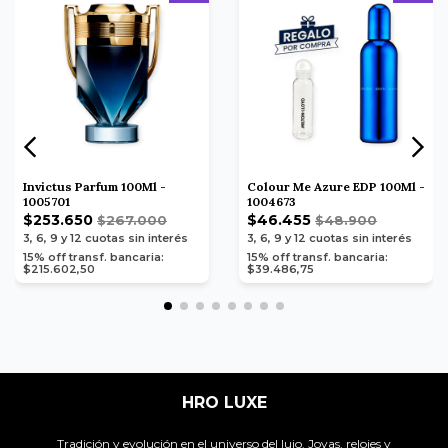
Invictus Parfum 100Ml -
Colour Me Azure EDP 100Ml -
1005701
1004673
$253.650
$46.455
$267.000
$48.900
3, 6, 9 y 12
cuotas sin interés
3, 6, 9 y 12
cuotas sin interés
15% off transf. bancaria:
15% off transf. bancaria:
$215.602,50
$39.486,75
HRO LUXE
Tradición y evolución en el universo del lujo. Joyas, relojes y