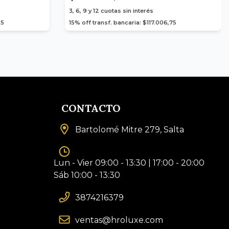
3, 6, 9 y 12
cuotas sin interés
25
15% off transf. bancaria: $117.006,75
CONTACTO
Bartolomé Mitre 279, Salta
Lun - Vier 09:00 - 13:30 | 17:00 - 20:00
Sáb 10:00 - 13:30
3874216379
ventas@hroluxe.com