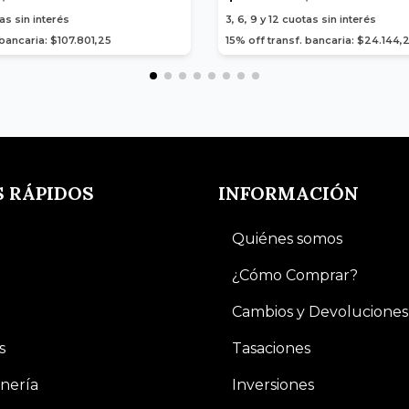
as sin interés
3, 6, 9 y 12
cuotas sin interés
 bancaria: $107.801,25
15% off transf. bancaria: $24.144,
S RÁPIDOS
INFORMACIÓN
Quiénes somos
¿Cómo Comprar?
Cambios y Devoluciones
s
Tasaciones
nería
Inversiones