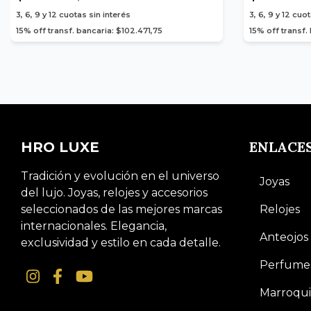
3, 6, 9 y 12
cuotas sin interés
3, 6, 9 y 12
cuot
15% off transf. bancaria: $102.471,75
15% off transf.
ENLACE
HRO LUXE
Tradición y evolución en el universo
Joyas
del lujo. Joyas, relojes y accesorios
seleccionados de las mejores marcas
Relojes
internacionales. Elegancia,
Anteojos
exclusividad y estilo en cada detalle.
Perfume
Marroqui