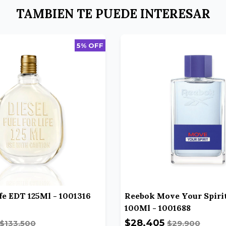
TAMBIEN TE PUEDE INTERESAR
5% OFF
ife EDT 125Ml - 1001316
Reebok Move Your Spiri
100Ml - 1001688
$28.405
$133.500
$29.900