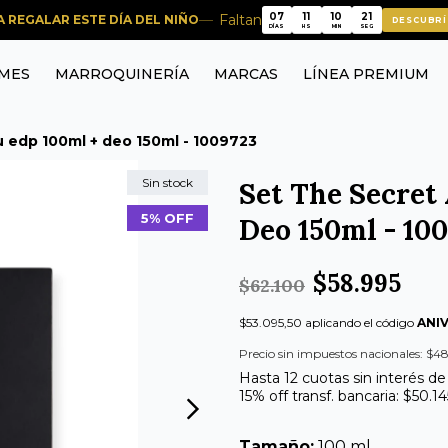
21
07
11
10
Faltan
RA REGALAR ESTE DÍA DEL NIÑO
20
DESCUBRÍ
07
11
10
DÍAS
HS
MIN
SEG
MES
MARROQUINERÍA
MARCAS
LÍNEA PREMIUM
u edp 100ml + deo 150ml - 1009723
Sin stock
Set The Secret
5% OFF
Deo 150ml - 10
$58.995
$62.100
$53.095,50 aplicando el código
ANI
Precio sin impuestos nacionales: $4
Hasta 12 cuotas sin interés de
15% off transf. bancaria: $50.14
Tamaño:
100 ml