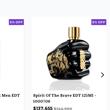
5% OFF
5% OFF
t Men EDT
Spirit Of The Brave EDT 125Ml -
1000706
$137.655
$144.900