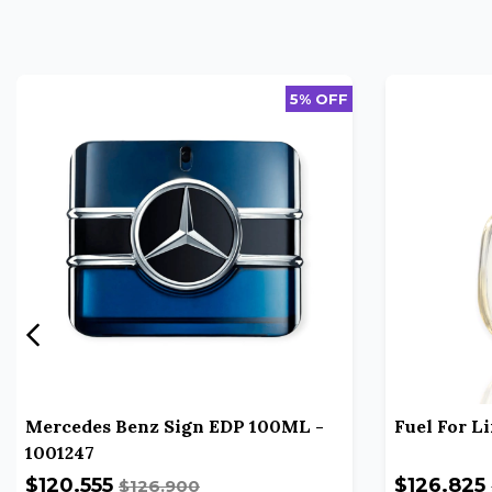
5% OFF
Mercedes Benz Sign EDP 100ML -
Fuel For L
1001247
$120.555
$126.825
$126.900