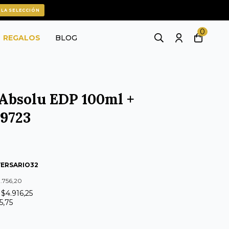
 LA SELECCIÓN
0
REGALOS
BLOG
 Absolu EDP 100ml +
09723
VERSARIO32
8.756,20
 $4.916,25
5,75