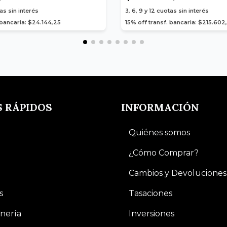
as sin interés
3, 6, 9 y 12
cuotas sin interés
 bancaria: $24.144,25
15% off transf. bancaria: $215.602
S RÁPIDOS
INFORMACIÓN
Quiénes somos
¿Cómo Comprar?
Cambios y Devoluciones
s
Tasaciones
nería
Inversiones