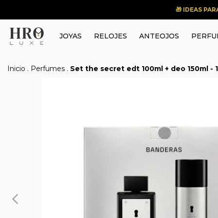
🎁 IDEAS PA
JOYAS
RELOJES
ANTEOJOS
PERFU
Inicio
.
Perfumes
.
Set the secret edt 100ml + deo 150ml -