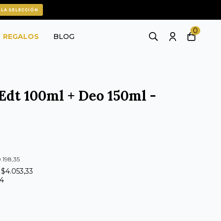
 LA SELECCIÓN
0
REGALOS
BLOG
Edt 100ml + Deo 150ml -
.198,35
 $4.053,33
44