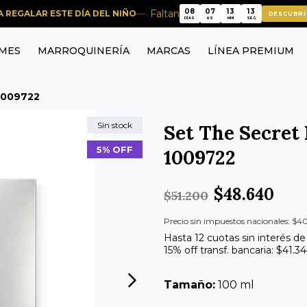
08
07
13
12
Faltan
RA REGALAR ESTE DÍA DEL NIÑO
DESCUBRÍ
08
07
13
12
DÍAS
HS
MIN
SEG
MES
MARROQUINERÍA
MARCAS
LÍNEA PREMIUM
 1009722
Sin stock
Set The Secret 
5% OFF
1009722
$48.640
$51.200
Precio sin impuestos nacionales: $40
Hasta 12 cuotas sin interés de
15% off transf. bancaria: $41.3
Tamaño:
100 ml