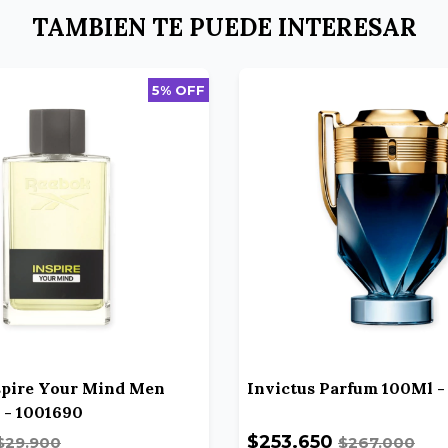
TAMBIEN TE PUEDE INTERESAR
5% OFF
spire Your Mind Men
Invictus Parfum 100Ml -
 - 1001690
$253.650
$29.900
$267.000