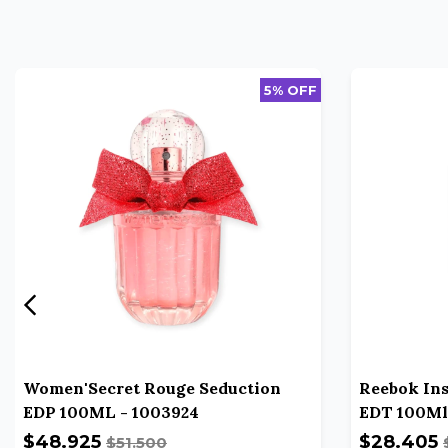
5% OFF
Women'Secret Rouge Seduction
Reebok In
EDP 100ML - 1003924
EDT 100Ml
$48.925
$28.405
$51.500