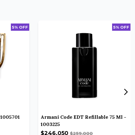
5% OFF
5% OFF
 1005701
Armani Code EDT Refillable 75 Ml -
1003225
$246.050
$259.000