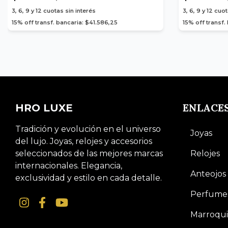
3, 6, 9 y 12
cuotas sin interés
3, 6, 9 y 12
cuot
15% off transf. bancaria: $41.586,25
15% off transf.
ENLACE
HRO LUXE
Tradición y evolución en el universo
Joyas
del lujo. Joyas, relojes y accesorios
seleccionados de las mejores marcas
Relojes
internacionales. Elegancia,
Anteojos
exclusividad y estilo en cada detalle.
Perfume
Marroqui