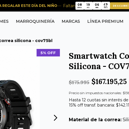
08
19
06
25
Faltan
RA REGALAR ESTE DÍA DEL NIÑO
DESCUBRÍ
08
19
06
25
DÍAS
HS
MIN
SEG
MES
MARROQUINERÍA
MARCAS
LÍNEA PREMIUM
orrea silicona - cov75bl
5% OFF
Smartwatch Co
Silicona - COV
$167.195,25
$175.995
Precio sin impuestos nacionales: $13
Hasta 12 cuotas sin interés de
15% off transf. bancaria: $142.1
Material de la correa:
Si