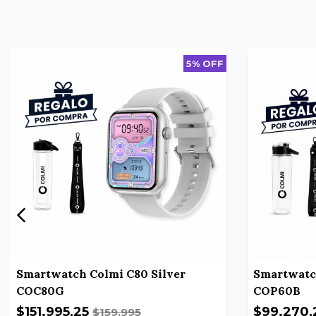
5% OFF
Smartwatch Colmi C80 Silver
Smartwatc
COC80G
COP60B
$151.995,25
$99.270,
$159.995