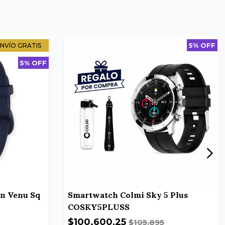
5% OFF
NVÍO GRATIS
5% OFF
n Venu Sq
Smartwatch Colmi Sky 5 Plus
COSKY5PLUSS
$100.600,25
$105.895