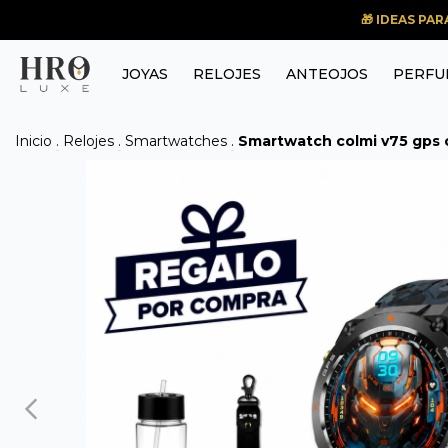
🎁 IDEAS PA
JOYAS
RELOJES
ANTEOJOS
PERFU
Inicio
.
Relojes
.
Smartwatches
.
Smartwatch colmi v75 gps c