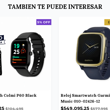
TAMBIEN TE PUEDE INTERESAR
5% OFF
E
h Colmi P60 Black
Reloj Smartwatch Garmi
Music 010-02426-12
25
$549.095,25
$104.495
$577.995