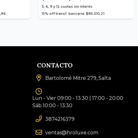
3, 6, 9 y 12
cuotas sin interés
0,96
15% off transf. bancaria: $85.510,21
CONTACTO
Bartolomé Mitre 279, Salta
Lun - Vier 09:00 - 13:30 | 17:00 - 20:00
Sáb 10:00 - 13:30
3874216379
ventas@hroluxe.com