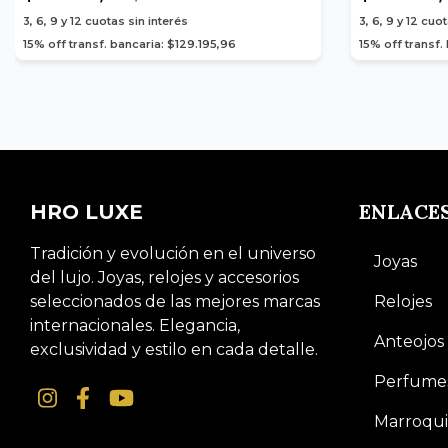
3, 6, 9 y 12
cuotas sin interés
3, 6, 9 y 12
cuot
15% off transf. bancaria: $129.195,96
15% off transf.
ENLACE
HRO LUXE
Tradición y evolución en el universo
Joyas
del lujo. Joyas, relojes y accesorios
seleccionados de las mejores marcas
Relojes
internacionales. Elegancia,
Anteojos
exclusividad y estilo en cada detalle.
Perfume
Marroqui