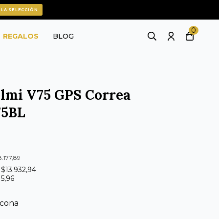
 LA SELECCIÓN
0
REGALOS
BLOG
lmi V75 GPS Correa
75BL
8.177,89
 $13.932,94
15,96
licona