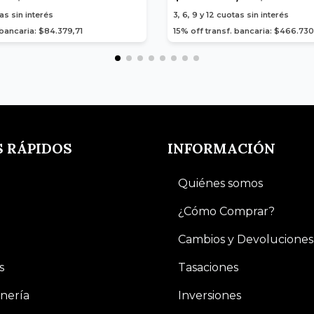
as sin interés
3, 6, 9 y 12
cuotas sin interés
 bancaria: $84.379,71
15% off transf. bancaria: $466.73
S RÁPIDOS
INFORMACIÓN
Quiénes somos
¿Cómo Comprar?
Cambios y Devoluciones
s
Tasaciones
nería
Inversiones