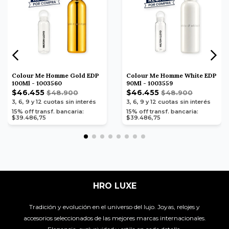
Colour Me Homme Gold EDP
Colour Me Homme White EDP
100Ml - 1003560
90Ml - 1003559
$46.455
$46.455
$48.900
$48.900
3, 6, 9 y 12
cuotas sin interés
3, 6, 9 y 12
cuotas sin interés
15% off transf. bancaria:
15% off transf. bancaria:
$39.486,75
$39.486,75
HRO LUXE
Tradición y evolución en el universo del lujo. Joyas, relojes y
accesorios seleccionados de las mejores marcas internacionales.