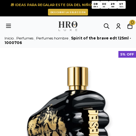
57
08
00
29
🎁 IDEAS PARA REGALAR ESTE DÍA DEL NIÑO
57
08
00
29
DÍAS
HS
MIN
SEG
DESCUBRÍ LA SELECCIÓN
0
Inicio
.
Perfumes
.
Perfumes hombre
.
Spirit of the brave edt 125ml -
1000706
5% OFF