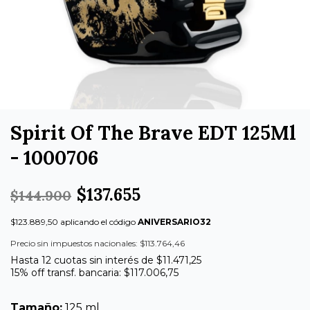
Spirit Of The Brave EDT 125Ml
- 1000706
$137.655
$144.900
$123.889,50 aplicando el código
ANIVERSARIO32
Precio sin impuestos nacionales: $113.764,46
Hasta 12 cuotas sin interés de $11.471,25
15% off transf. bancaria: $117.006,75
Tamaño:
125 ml