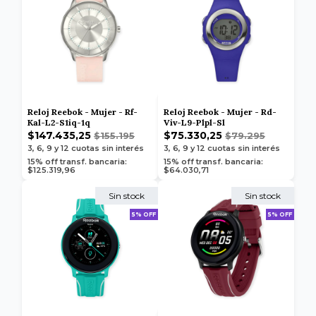
Reloj Reebok - Mujer - Rf-
Reloj Reebok - Mujer - Rd-
Kal-L2-S1iq-1q
Viv-L9-Plpl-Sl
$147.435,25
$75.330,25
$155.195
$79.295
3, 6, 9 y 12
cuotas sin interés
3, 6, 9 y 12
cuotas sin interés
15% off transf. bancaria:
15% off transf. bancaria:
$125.319,96
$64.030,71
Sin stock
Sin stock
5% OFF
5% OFF