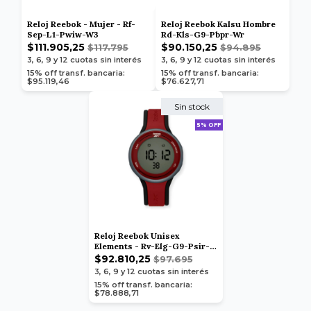
Reloj Reebok - Mujer - Rf-
Reloj Reebok Kalsu Hombre
Sep-L1-Pwiw-W3
Rd-Kls-G9-Pbpr-Wr
$111.905,25
$90.150,25
$117.795
$94.895
3, 6, 9 y 12
cuotas sin interés
3, 6, 9 y 12
cuotas sin interés
15% off transf. bancaria:
15% off transf. bancaria:
$95.119,46
$76.627,71
Sin stock
5% OFF
Reloj Reebok Unisex
Elements - Rv-Elg-G9-Psir-
Wb
$92.810,25
$97.695
3, 6, 9 y 12
cuotas sin interés
15% off transf. bancaria:
$78.888,71