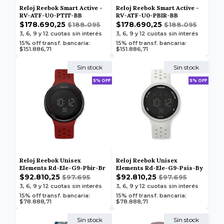
Reloj Reebok Smart Active -
Reloj Reebok Smart Active -
RV-ATF-U0-PTIT-BB
RV-ATF-U0-PBIR-BB
$178.690,25
$178.690,25
$188.095
$188.095
3, 6, 9 y 12
cuotas sin interés
3, 6, 9 y 12
cuotas sin interés
15% off transf. bancaria:
15% off transf. bancaria:
$151.886,71
$151.886,71
Sin stock
Sin stock
5% OFF
5% OFF
Reloj Reebok Unisex
Reloj Reebok Unisex
Elements Rd-Ele-G9-Pbir-Br
Elements Rd-Ele-G9-Psis-By
$92.810,25
$92.810,25
$97.695
$97.695
3, 6, 9 y 12
cuotas sin interés
3, 6, 9 y 12
cuotas sin interés
15% off transf. bancaria:
15% off transf. bancaria:
$78.888,71
$78.888,71
Sin stock
Sin stock