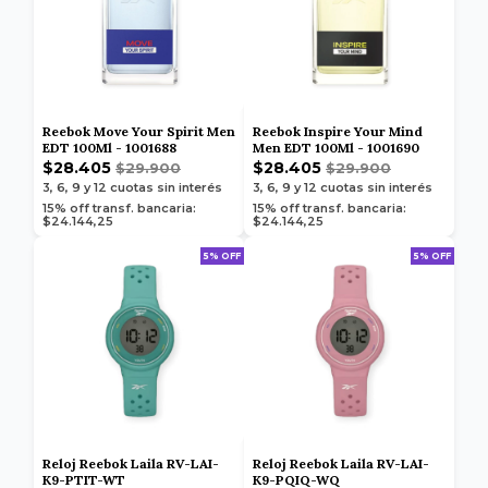
Reebok Move Your Spirit Men
Reebok Inspire Your Mind
EDT 100Ml - 1001688
Men EDT 100Ml - 1001690
$28.405
$28.405
$29.900
$29.900
3, 6, 9 y 12
cuotas sin interés
3, 6, 9 y 12
cuotas sin interés
15% off transf. bancaria:
15% off transf. bancaria:
$24.144,25
$24.144,25
5% OFF
5% OFF
Reloj Reebok Laila RV-LAI-
Reloj Reebok Laila RV-LAI-
K9-PTIT-WT
K9-PQIQ-WQ