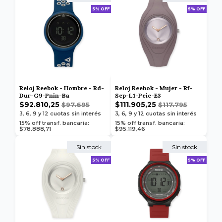
5% OFF
5% OFF
Reloj Reebok - Hombre - Rd-
Reloj Reebok - Mujer - Rf-
Dur-G9-Pnin-Ba
Sep-L1-Peie-E3
$92.810,25
$111.905,25
$97.695
$117.795
3, 6, 9 y 12
cuotas sin interés
3, 6, 9 y 12
cuotas sin interés
15% off transf. bancaria:
15% off transf. bancaria:
$78.888,71
$95.119,46
Sin stock
Sin stock
5% OFF
5% OFF