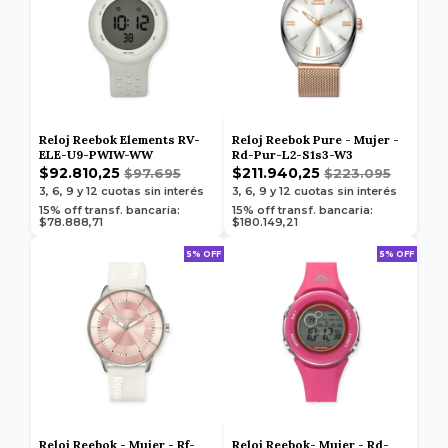
Reloj Reebok Elements RV-
Reloj Reebok Pure - Mujer -
ELE-U9-PWIW-WW
Rd-Pur-L2-S1s3-W3
$92.810,25
$211.940,25
$97.695
$223.095
3, 6, 9 y 12
cuotas sin interés
3, 6, 9 y 12
cuotas sin interés
15% off transf. bancaria:
15% off transf. bancaria:
$78.888,71
$180.149,21
5% OFF
5% OFF
Reloj Reebok - Mujer - Rf-
Reloj Reebok- Mujer - Rd-