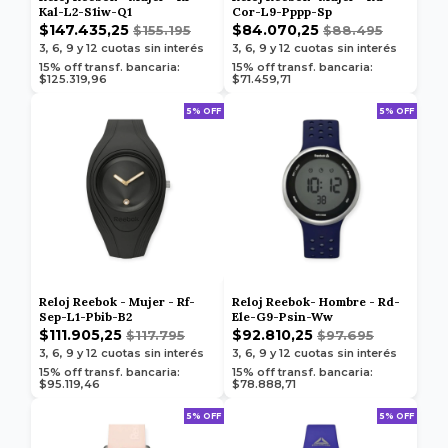
Kal-L2-S1iw-Q1
Cor-L9-Pppp-Sp
$147.435,25
$84.070,25
$155.195
$88.495
3, 6, 9 y 12
cuotas sin interés
3, 6, 9 y 12
cuotas sin interés
15% off transf. bancaria:
15% off transf. bancaria:
$125.319,96
$71.459,71
5% OFF
5% OFF
Reloj Reebok - Mujer - Rf-
Reloj Reebok- Hombre - Rd-
Sep-L1-Pbib-B2
Ele-G9-Psin-Ww
$111.905,25
$92.810,25
$117.795
$97.695
3, 6, 9 y 12
cuotas sin interés
3, 6, 9 y 12
cuotas sin interés
15% off transf. bancaria:
15% off transf. bancaria:
$95.119,46
$78.888,71
5% OFF
5% OFF