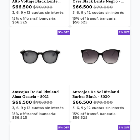
Alto Voltaje Black Lente
Over Black Lente Negro -
Negro 8378
8400
$66.500
$66.500
$70.000
$70.000
3, 6, 9 y 12
cuotas sin interés
3, 6, 9 y 12
cuotas sin interés
15% off transf. bancaria:
15% off transf. bancaria:
$56.525
$56.525
5% OFF
5% OFF
Anteojos De Sol Rimland
Anteojos De Sol Rimland
Alma Gemela - 8022
Barker Black - 8030
$66.500
$66.500
$70.000
$70.000
3, 6, 9 y 12
cuotas sin interés
3, 6, 9 y 12
cuotas sin interés
15% off transf. bancaria:
15% off transf. bancaria:
$56.525
$56.525
5% OFF
5% OFF