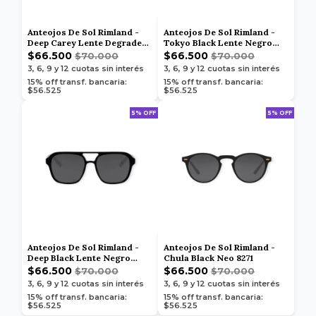
Anteojos De Sol Rimland -
Anteojos De Sol Rimland -
Deep Carey Lente Degrade
Tokyo Black Lente Negro
8368
8177
$66.500
$66.500
$70.000
$70.000
3, 6, 9 y 12
cuotas sin interés
3, 6, 9 y 12
cuotas sin interés
15% off transf. bancaria:
15% off transf. bancaria:
$56.525
$56.525
5% OFF
5% OFF
Anteojos De Sol Rimland -
Anteojos De Sol Rimland -
Deep Black Lente Negro
Chula Black Neo 8271
8364
$66.500
$66.500
$70.000
$70.000
3, 6, 9 y 12
cuotas sin interés
3, 6, 9 y 12
cuotas sin interés
15% off transf. bancaria:
15% off transf. bancaria:
$56.525
$56.525