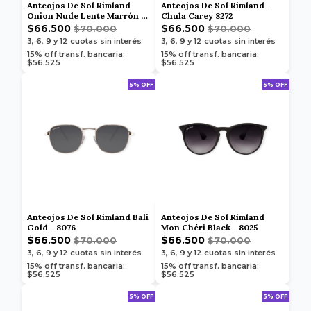
Anteojos De Sol Rimland
Anteojos De Sol Rimland -
Onion Nude Lente Marrón -
Chula Carey 8272
8408
$66.500
$66.500
$70.000
$70.000
3, 6, 9 y 12
cuotas sin interés
3, 6, 9 y 12
cuotas sin interés
15% off transf. bancaria:
15% off transf. bancaria:
$56.525
$56.525
5% OFF
5% OFF
Anteojos De Sol Rimland Bali
Anteojos De Sol Rimland
Gold - 8076
Mon Chéri Black - 8025
$66.500
$66.500
$70.000
$70.000
3, 6, 9 y 12
cuotas sin interés
3, 6, 9 y 12
cuotas sin interés
15% off transf. bancaria:
15% off transf. bancaria:
$56.525
$56.525
5% OFF
5% OFF