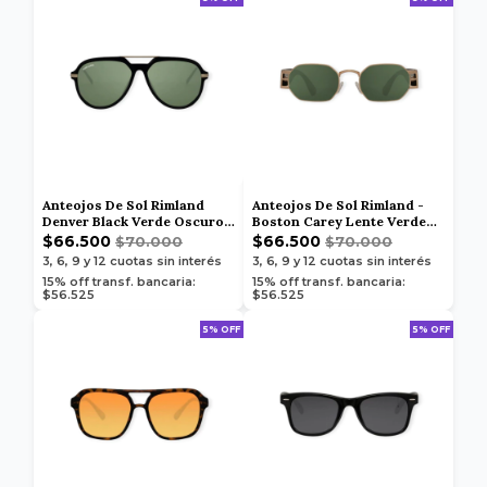
Anteojos De Sol Rimland
Anteojos De Sol Rimland -
Denver Black Verde Oscuro -
Boston Carey Lente Verde
8322
Oscuro 8415
$66.500
$66.500
$70.000
$70.000
3, 6, 9 y 12
cuotas sin interés
3, 6, 9 y 12
cuotas sin interés
15% off transf. bancaria:
15% off transf. bancaria:
$56.525
$56.525
5% OFF
5% OFF