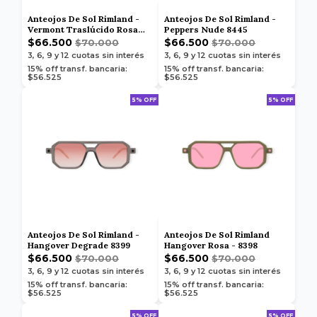
Anteojos De Sol Rimland -
Anteojos De Sol Rimland -
Vermont Traslúcido Rosa
Peppers Nude 8445
8405
$66.500
$66.500
$70.000
$70.000
3, 6, 9 y 12
cuotas sin interés
3, 6, 9 y 12
cuotas sin interés
15% off transf. bancaria:
15% off transf. bancaria:
$56.525
$56.525
5% OFF
5% OFF
Anteojos De Sol Rimland -
Anteojos De Sol Rimland
Hangover Degrade 8399
Hangover Rosa - 8398
$66.500
$66.500
$70.000
$70.000
3, 6, 9 y 12
cuotas sin interés
3, 6, 9 y 12
cuotas sin interés
15% off transf. bancaria:
15% off transf. bancaria:
$56.525
$56.525
5% OFF
5% OFF