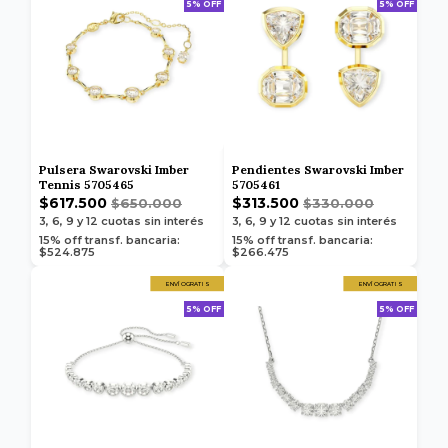
5% OFF
5% OFF
Pulsera Swarovski Imber
Pendientes Swarovski Imber
Tennis 5705465
5705461
$617.500
$313.500
$650.000
$330.000
3, 6, 9 y 12
cuotas sin interés
3, 6, 9 y 12
cuotas sin interés
15% off transf. bancaria:
15% off transf. bancaria:
$524.875
$266.475
ENVÍO GRATIS
ENVÍO GRATIS
5% OFF
5% OFF