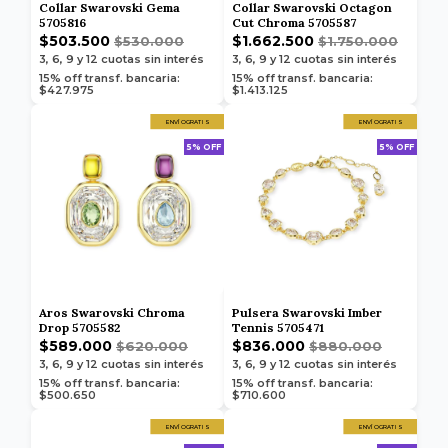
Collar Swarovski Gema
Collar Swarovski Octagon
5705816
Cut Chroma 5705587
$503.500
$1.662.500
$530.000
$1.750.000
3, 6, 9 y 12
cuotas sin interés
3, 6, 9 y 12
cuotas sin interés
15% off transf. bancaria:
15% off transf. bancaria:
$427.975
$1.413.125
ENVÍO GRATIS
ENVÍO GRATIS
5% OFF
5% OFF
Aros Swarovski Chroma
Pulsera Swarovski Imber
Drop 5705582
Tennis 5705471
$589.000
$836.000
$620.000
$880.000
3, 6, 9 y 12
cuotas sin interés
3, 6, 9 y 12
cuotas sin interés
15% off transf. bancaria:
15% off transf. bancaria:
$500.650
$710.600
ENVÍO GRATIS
ENVÍO GRATIS