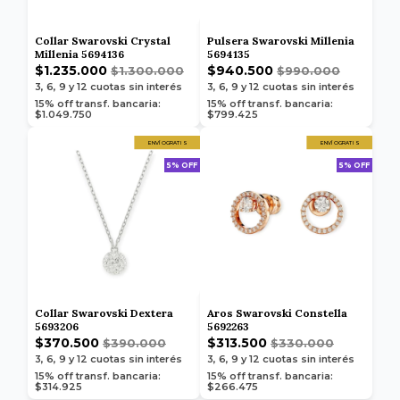
Collar Swarovski Crystal
Pulsera Swarovski Millenia
Millenia 5694136
5694135
$1.235.000
$940.500
$1.300.000
$990.000
3, 6, 9 y 12
cuotas sin interés
3, 6, 9 y 12
cuotas sin interés
15% off transf. bancaria:
15% off transf. bancaria:
$1.049.750
$799.425
ENVÍO GRATIS
ENVÍO GRATIS
5% OFF
5% OFF
Collar Swarovski Dextera
Aros Swarovski Constella
5693206
5692263
$370.500
$313.500
$390.000
$330.000
3, 6, 9 y 12
cuotas sin interés
3, 6, 9 y 12
cuotas sin interés
15% off transf. bancaria:
15% off transf. bancaria:
$314.925
$266.475