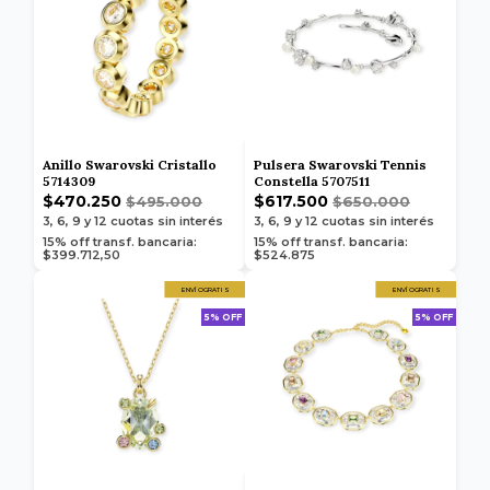
Anillo Swarovski Cristallo
Pulsera Swarovski Tennis
5714309
Constella 5707511
$470.250
$617.500
$495.000
$650.000
3, 6, 9 y 12
cuotas sin interés
3, 6, 9 y 12
cuotas sin interés
15% off transf. bancaria:
15% off transf. bancaria:
$399.712,50
$524.875
ENVÍO GRATIS
ENVÍO GRATIS
5% OFF
5% OFF