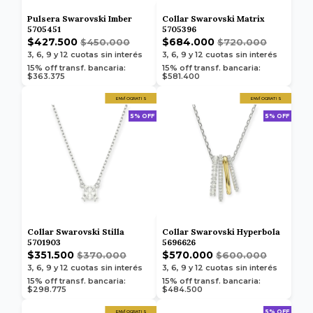
Pulsera Swarovski Imber
Collar Swarovski Matrix
5705451
5705396
$427.500
$684.000
$450.000
$720.000
3, 6, 9 y 12
cuotas sin interés
3, 6, 9 y 12
cuotas sin interés
15% off transf. bancaria:
15% off transf. bancaria:
$363.375
$581.400
ENVÍO GRATIS
ENVÍO GRATIS
5% OFF
5% OFF
Collar Swarovski Stilla
Collar Swarovski Hyperbola
5701903
5696626
$351.500
$570.000
$370.000
$600.000
3, 6, 9 y 12
cuotas sin interés
3, 6, 9 y 12
cuotas sin interés
15% off transf. bancaria:
15% off transf. bancaria:
$298.775
$484.500
5% OFF
ENVÍO GRATIS