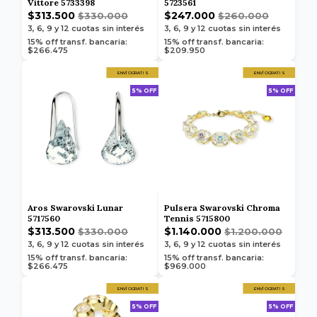
Vittore 5733398
5723561
$313.500
$247.000
$330.000
$260.000
3, 6, 9 y 12
cuotas sin interés
3, 6, 9 y 12
cuotas sin interés
15% off transf. bancaria:
15% off transf. bancaria:
$266.475
$209.950
ENVÍO GRATIS
ENVÍO GRATIS
5% OFF
5% OFF
Aros Swarovski Lunar
Pulsera Swarovski Chroma
5717560
Tennis 5715800
$313.500
$1.140.000
$330.000
$1.200.000
3, 6, 9 y 12
cuotas sin interés
3, 6, 9 y 12
cuotas sin interés
15% off transf. bancaria:
15% off transf. bancaria:
$266.475
$969.000
ENVÍO GRATIS
ENVÍO GRATIS
5% OFF
5% OFF