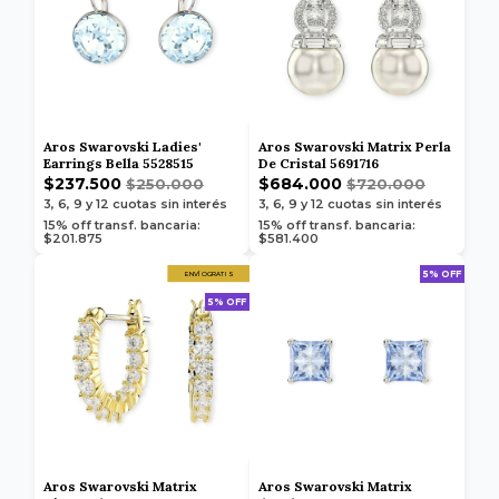
Aros Swarovski Ladies'
Aros Swarovski Matrix Perla
Earrings Bella 5528515
De Cristal 5691716
$237.500
$684.000
$250.000
$720.000
3, 6, 9 y 12
cuotas sin interés
3, 6, 9 y 12
cuotas sin interés
15% off transf. bancaria:
15% off transf. bancaria:
$201.875
$581.400
5% OFF
ENVÍO GRATIS
5% OFF
Aros Swarovski Matrix
Aros Swarovski Matrix