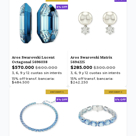
5% OFF
Aros Swarovski Lucent
Aros Swarovski Matrix
Octagonal 5696038
5694225
$570.000
$285.000
$600.000
$300.000
3, 6, 9 y 12
cuotas sin interés
3, 6, 9 y 12
cuotas sin interés
15% off transf. bancaria:
15% off transf. bancaria:
$484.500
$242.250
ENVÍO GRATIS
ENVÍO GRATIS
5% OFF
5% OFF