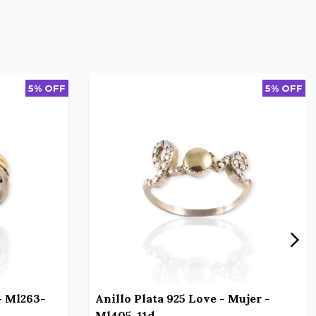
5% OFF
5% OFF
 - Ml263-
Anillo Plata 925 Love - Mujer -
Ml405-11d