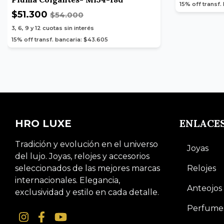
15% off transf.
$51.300
$54.000
3, 6, 9 y 12
cuotas sin interés
15% off transf. bancaria: $43.605
ENLACE
HRO LUXE
Tradición y evolución en el universo
Joyas
del lujo. Joyas, relojes y accesorios
seleccionados de las mejores marcas
Relojes
internacionales. Elegancia,
Anteojos
exclusividad y estilo en cada detalle.
Perfume