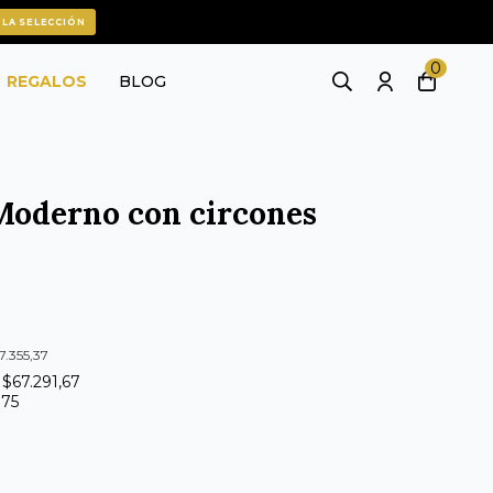
 LA SELECCIÓN
0
REGALOS
BLOG
 Moderno con circones
7.355,37
 $67.291,67
375