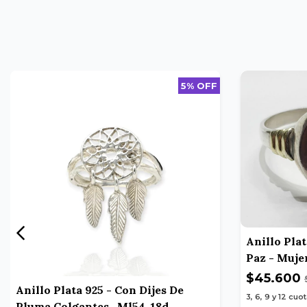
5% OFF
Anillo Pla
Paz - Muje
$45.600
Anillo Plata 925 - Con Dijes De
3, 6, 9 y 12
cuot
Pluma Colgantes- Ml54-18d