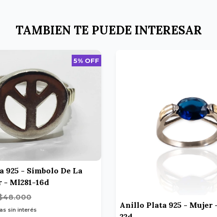
TAMBIEN TE PUEDE INTERESAR
5% OFF
ta 925 - Símbolo De La
r - Ml281-16d
$48.000
Anillo Plata 925 - Mujer
as sin interés
22d