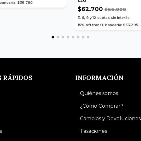
 bancaria: $38.760
$62.700
$66.000
3, 6, 9 y 12
cuotas sin interés
15% off transf. bancaria: $53.295
S RÁPIDOS
INFORMACIÓN
Quiénes somos
¿Cómo Comprar?
Cambios y Devoluciones
s
Tasaciones