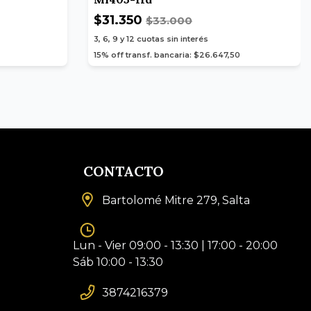
$31.350
$33.000
3, 6, 9 y 12
cuotas sin interés
15% off transf. bancaria: $26.647,50
CONTACTO
Bartolomé Mitre 279, Salta
Lun - Vier 09:00 - 13:30 | 17:00 - 20:00
Sáb 10:00 - 13:30
3874216379