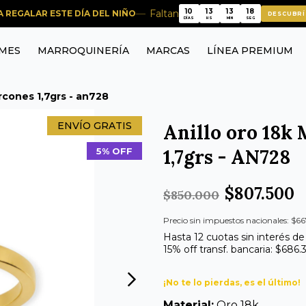
18
10
13
13
17
Faltan
RA REGALAR ESTE DÍA DEL NIÑO
DESCUBRÍ
10
13
13
DÍAS
HS
MIN
SEG
MES
MARROQUINERÍA
MARCAS
LÍNEA PREMIUM
rcones 1,7grs - an728
ENVÍO GRATIS
Anillo oro 18k
1,7grs - AN728
5% OFF
$807.500
$850.000
Precio sin impuestos nacionales: $66
Hasta 12 cuotas sin interés de
15% off transf. bancaria: $686.
¡No te lo pierdas, es el último!
Material:
Oro 18k