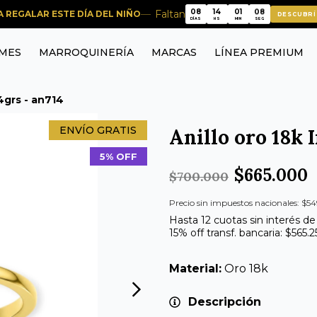
08
14
01
08
Faltan
RA REGALAR ESTE DÍA DEL NIÑO
DESCUBRÍ
08
14
01
08
DÍAS
HS
MIN
SEG
MES
MARROQUINERÍA
MARCAS
LÍNEA PREMIUM
,4grs - an714
ENVÍO GRATIS
Anillo oro 18k I
5% OFF
$665.000
$700.000
Precio sin impuestos nacionales: $5
Hasta 12 cuotas sin interés de
15% off transf. bancaria: $565.
Material:
Oro 18k
Descripción