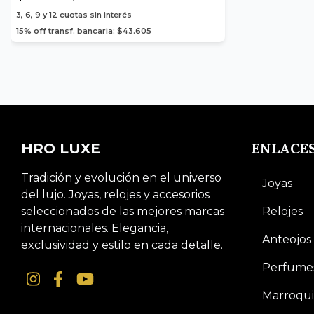
3, 6, 9 y 12
cuotas sin interés
15% off transf. bancaria: $43.605
ENLACE
HRO LUXE
Tradición y evolución en el universo
Joyas
del lujo. Joyas, relojes y accesorios
seleccionados de las mejores marcas
Relojes
internacionales. Elegancia,
Anteojos
exclusividad y estilo en cada detalle.
Perfume
Marroqui