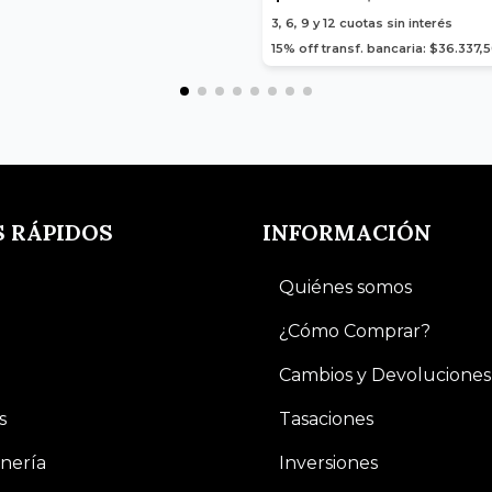
3, 6, 9 y 12
cuotas sin interés
15% off transf. bancaria: $36.337,
S RÁPIDOS
INFORMACIÓN
Quiénes somos
¿Cómo Comprar?
Cambios y Devoluciones
s
Tasaciones
nería
Inversiones