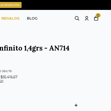
 LA SELECCIÓN
0
REGALOS
BLOG
nfinito 1,4grs - AN714
49.586,78
 $55.416,67
250