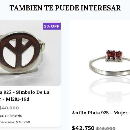
TAMBIEN TE PUEDE INTERESAR
5% OFF
ta 925 - Símbolo De La
r - Ml281-16d
$48.000
Anillo Plata 925 - Mujer
as sin interés
 bancaria: $38.760
$42.750
$45.000