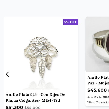
5% OFF
Anillo Pla
Paz - Muje
$45.600
Anillo Plata 925 - Con Dijes De
3, 6, 9 y 12
cuot
Pluma Colgantes- Ml54-18d
15% off transf.
$51.300
$54.000