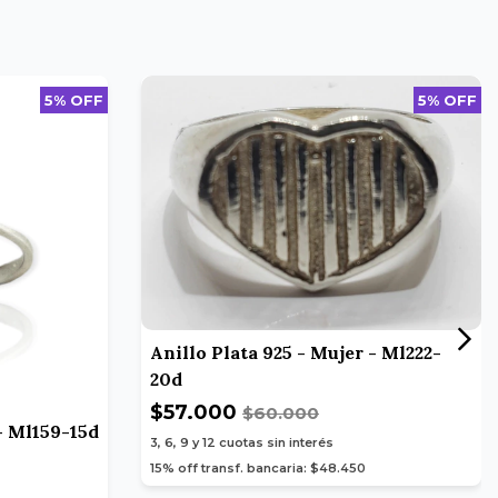
5% OFF
5% OFF
Anillo Plata 925 - Mujer - Ml222-
20d
$57.000
$60.000
 - Ml159-15d
3, 6, 9 y 12
cuotas sin interés
15% off transf. bancaria: $48.450