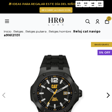
20
09
00
46
🎁 IDEAS PARA REGALAR ESTE DÍA DEL NIÑO
19
09
00
46
DÍAS
HS
MIN
SEG
DESCUBRÍ LA SELECCIÓN
0
Inicio
.
Relojes
.
Relojes pulsera
.
Relojes hombre
.
Reloj cat navigo
a916121131
ENVÍO GRATIS
5% OFF