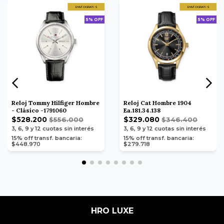
ENVÍO GRATIS
ENVÍO GRATIS
5% OFF
5% OFF
Reloj Tommy Hilfiger Hombre
Reloj Cat Hombre 1904
- Clásico -1791060
Ea.181.34.138
$528.200
$329.080
$556.000
$346.400
3, 6, 9 y 12
cuotas sin interés
3, 6, 9 y 12
cuotas sin interés
15% off transf. bancaria:
15% off transf. bancaria:
$448.970
$279.718
HRO LUXE