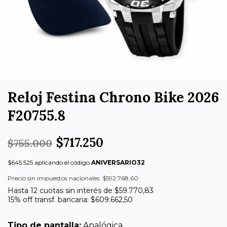
Reloj Festina Chrono Bike 2026
F20755.8
$717.250
$755.000
$645.525 aplicando el código
ANIVERSARIO32
Precio sin impuestos nacionales: $592.768,60
Hasta 12 cuotas sin interés de $59.770,83
15% off transf. bancaria: $609.662,50
Tipo de pantalla:
Analógica