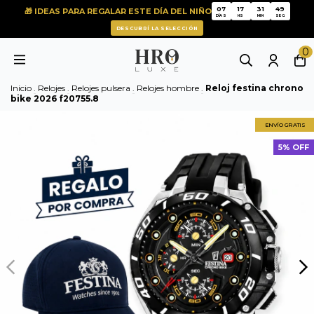
07
17
31
49
🎁 IDEAS PARA REGALAR ESTE DÍA DEL NIÑO
07
17
31
49
DÍAS
HS
MIN
SEG
DESCUBRÍ LA SELECCIÓN
0
Inicio
.
Relojes
.
Relojes pulsera
.
Relojes hombre
.
Reloj festina chrono
bike 2026 f20755.8
ENVÍO GRATIS
5% OFF