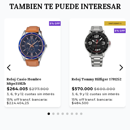
TAMBIEN TE PUEDE INTERESAR
5% OFF
ENVÍO GRATIS
5% OFF
Reloj Casio Hombre
Reloj Tommy Hilfiger 1791252
Mtpe319l2b
$264.005
$570.000
$277.900
$600.000
3, 6, 9 y 12
cuotas sin interés
3, 6, 9 y 12
cuotas sin interés
15% off transf. bancaria:
15% off transf. bancaria:
$224.404,25
$484.500