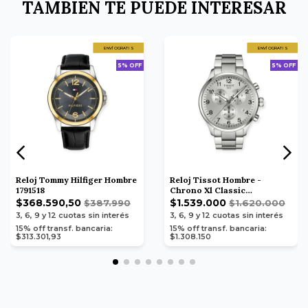
TAMBIEN TE PUEDE INTERESAR
ENVÍO GRATIS
ENVÍO GRATIS
5% OFF
5% OFF
Reloj Tommy Hilfiger Hombre
Reloj Tissot Hombre -
1791518
Chrono Xl Classic
T1166171103700
$368.590,50
$1.539.000
$387.990
$1.620.000
3, 6, 9 y 12
cuotas sin interés
3, 6, 9 y 12
cuotas sin interés
15% off transf. bancaria:
15% off transf. bancaria:
$313.301,93
$1.308.150