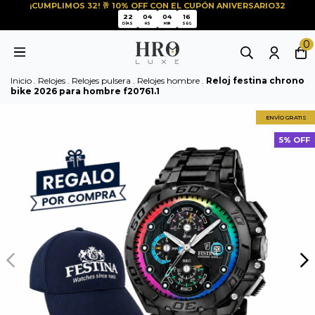
¡CUMPLIMOS 32! 🥂 10% OFF CON EL CUPÓN ANIVERSARIO32
16
22
04
04
15
22
04
04
DÍAS
HS
MIN
SEG
0
Inicio
.
Relojes
.
Relojes pulsera
.
Relojes hombre
.
Reloj festina chrono
bike 2026 para hombre f20761.1
ENVÍO GRATIS
5% OFF