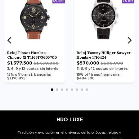
5% OFF
5% OFF
Reloj Tissot Hombre -
Reloj Tommy Hilfiger Sawyer
Chrono Xl T1166173605700
Hombre 1710424
$1.377.500
$570.000
$1.450.000
$600.000
3, 6, 9 y 12
cuotas sin interés
3, 6, 9 y 12
cuotas sin interés
15% off transf. bancaria:
15% off transf. bancaria:
$1.170.875
$484.500
HRO LUXE
Tradición y evolución en el universo del lujo. Joyas, relojes y