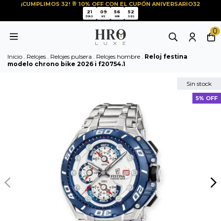
¡CUMPLIMOS 32! 🥂 10% OFF CON EL CUPÓN ANIVERSARIO32
51
21
09
56
51
21
09
56
DÍAS
HS
MIN
SEG
0
Inicio
.
Relojes
.
Relojes pulsera
.
Relojes hombre
.
Reloj festina
modelo chrono bike 2026 i f20754.1
Sin stock
5% OFF