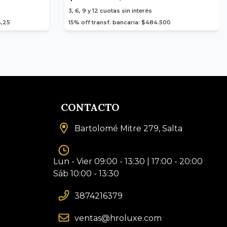
3, 6, 9 y 12
cuotas sin interés
4,25
15% off transf. bancaria: $484.500
CONTACTO
Bartolomé Mitre 279, Salta
Lun - Vier 09:00 - 13:30 | 17:00 - 20:00
Sáb 10:00 - 13:30
3874216379
ventas@hroluxe.com