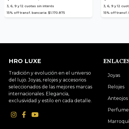
3, 6, 9 y 12
cuotas sin interés
3, 6, 9 y 12
cuot
15% off transf. bancaria: $1.170.875
15% off transf.
ENLACE
HRO LUXE
Tradición y evolución en el universo
Joyas
del lujo. Joyas, relojes y accesorios
seleccionados de las mejores marcas
Relojes
internacionales. Elegancia,
Anteojos
exclusividad y estilo en cada detalle.
Perfume
Marroqui