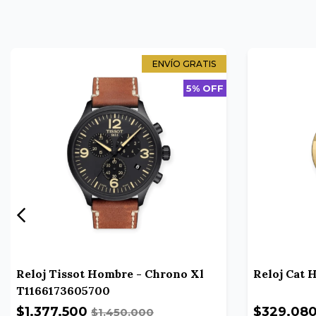
ENVÍO GRATIS
5% OFF
Reloj Tissot Hombre - Chrono Xl
Reloj Cat 
T1166173605700
$1.377.500
$329.08
$1.450.000