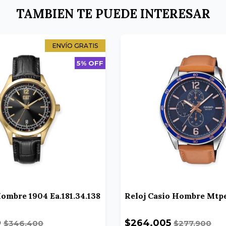
TAMBIEN TE PUEDE INTERESAR
ENVÍO GRATIS
5% OFF
Hombre 1904 Ea.181.34.138
Reloj Casio Hombre Mtp
0
$264.005
$346.400
$277.900