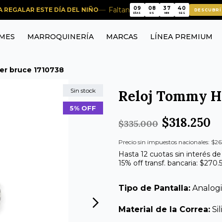
09
08
37
40
Faltan
RA REGALAR ESTE DÍA DEL NIÑO
DESCUBRÍ
09
08
37
40
DÍAS
HS
MIN
SEG
MES
MARROQUINERÍA
MARCAS
LÍNEA PREMIUM
ger bruce 1710738
Sin stock
Reloj Tommy Hi
5% OFF
$318.250
$335.000
Precio sin impuestos nacionales: $26
Hasta 12 cuotas sin interés de
15% off transf. bancaria: $270.
Tipo de Pantalla:
Analog
Material de la Correa:
Si