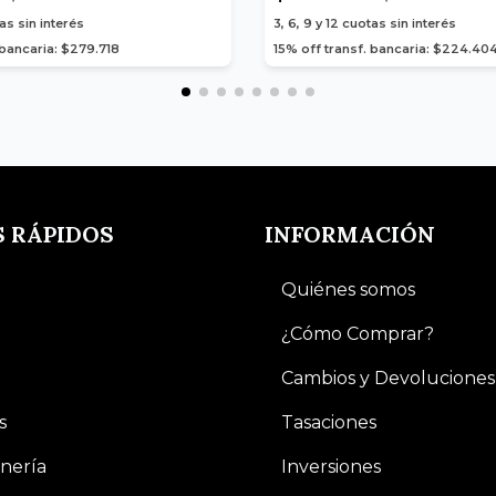
as sin interés
3, 6, 9 y 12
cuotas sin interés
 bancaria: $279.718
15% off transf. bancaria: $224.40
S RÁPIDOS
INFORMACIÓN
Quiénes somos
¿Cómo Comprar?
Cambios y Devoluciones
s
Tasaciones
nería
Inversiones