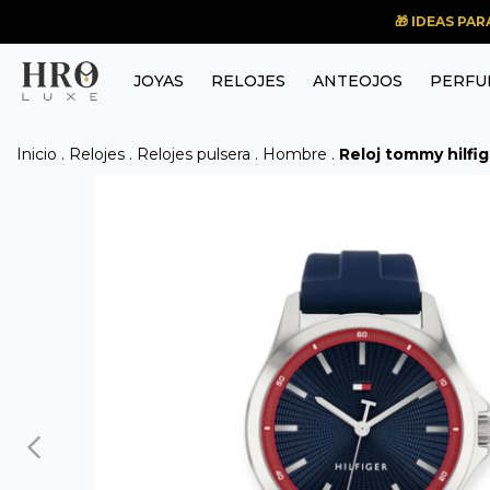
🎁 IDEAS PA
JOYAS
RELOJES
ANTEOJOS
PERFU
Inicio
.
Relojes
.
Relojes pulsera
.
Hombre
.
Reloj tommy hilfi