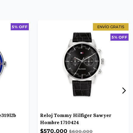
5% OFF
ENVÍO GRATIS
5% OFF
e319l2b
Reloj Tommy Hilfiger Sawyer
Hombre 1710424
$570.000
$600.000