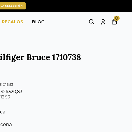
 LA SELECCIÓN
0
REGALOS
BLOG
lfiger Bruce 1710738
3.016,53
 $26.520,83
512,50
ica
licona