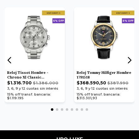
ENVÍO GRATIS
ENVÍO GRATIS
5% OFF
5% OFF
Reloj Tissot Hombre -
Reloj Tommy Hilfiger Hombre
Chrono Xl Classic
1791518
T1166171103700
$1.316.700
$368.590,50
$1.386.000
$387.990
3, 6, 9 y 12
cuotas sin interés
3, 6, 9 y 12
cuotas sin interés
15% off transf. bancaria:
15% off transf. bancaria:
$1.119.195
$313.301,93