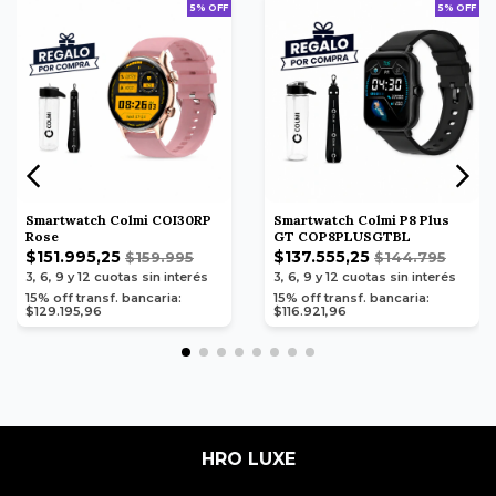
5% OFF
5% OFF
Smartwatch Colmi COI30RP
Smartwatch Colmi P8 Plus
Rose
GT COP8PLUSGTBL
$151.995,25
$137.555,25
$159.995
$144.795
3, 6, 9 y 12
cuotas sin interés
3, 6, 9 y 12
cuotas sin interés
15% off transf. bancaria:
15% off transf. bancaria:
$129.195,96
$116.921,96
HRO LUXE