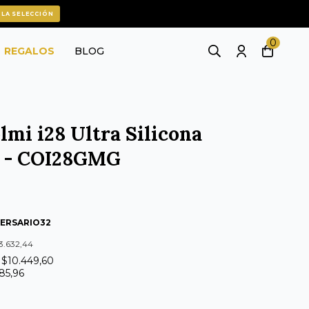
 LA SELECCIÓN
0
REGALOS
BLOG
mi i28 Ultra Silicona
s - COI28GMG
VERSARIO32
03.632,44
e $10.449,60
585,96