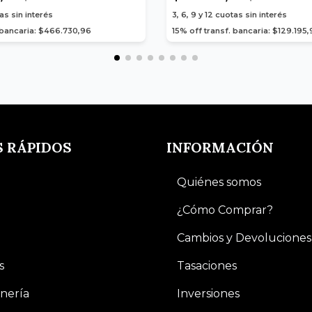
as sin interés
3, 6, 9 y 12
cuotas sin interés
. bancaria: $466.730,96
15% off transf. bancaria: $129.195
S RÁPIDOS
INFORMACIÓN
Quiénes somos
¿Cómo Comprar?
Cambios y Devoluciones
s
Tasaciones
nería
Inversiones