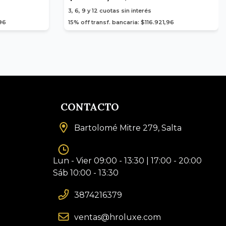
3, 6, 9 y 12
cuotas sin interés
,96
15% off transf. bancaria: $116.921,96
CONTACTO
Bartolomé Mitre 279, Salta
Lun - Vier 09:00 - 13:30 | 17:00 - 20:00
Sáb 10:00 - 13:30
3874216379
ventas@hroluxe.com