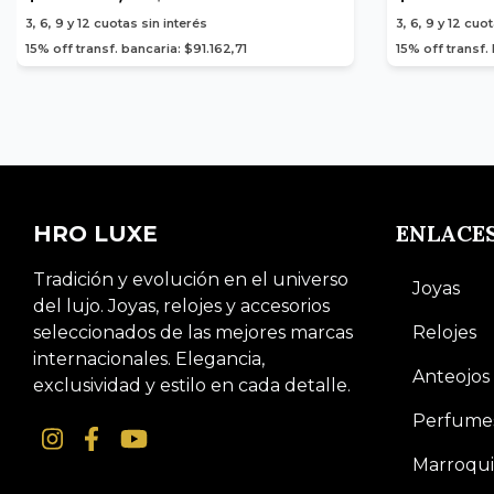
3, 6, 9 y 12
cuotas sin interés
3, 6, 9 y 12
cuot
15% off transf. bancaria: $91.162,71
15% off transf
ENLACE
HRO LUXE
Tradición y evolución en el universo
Joyas
del lujo. Joyas, relojes y accesorios
seleccionados de las mejores marcas
Relojes
internacionales. Elegancia,
Anteojos
exclusividad y estilo en cada detalle.
Perfume
Marroqui