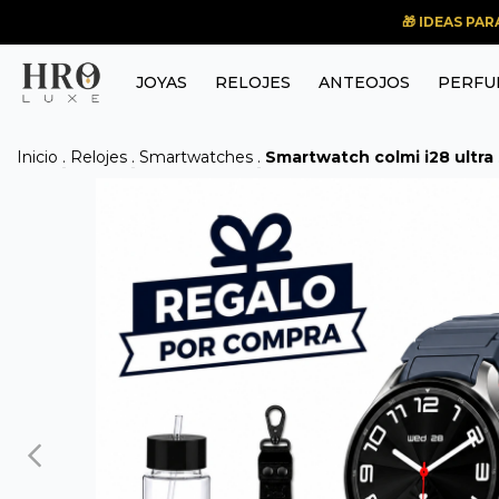
🎁 IDEAS PA
JOYAS
RELOJES
ANTEOJOS
PERFU
Inicio
.
Relojes
.
Smartwatches
.
Smartwatch colmi i28 ultra