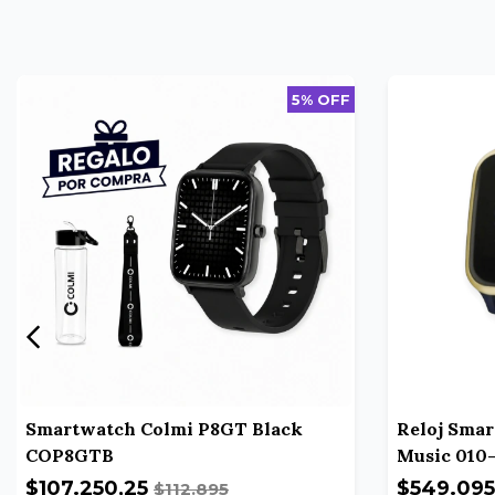
5% OFF
Smartwatch Colmi P8GT Black
Reloj Sma
COP8GTB
Music 010-
$107.250,25
$549.095
$112.895