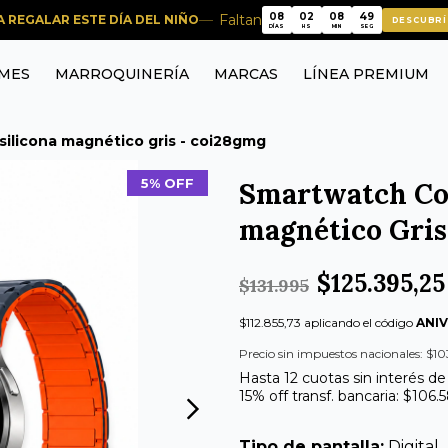
08
02
08
48
Faltan
RA REGALAR ESTE DÍA DEL NIÑO
DESCUBRÍ
08
02
08
48
DÍAS
HS
MIN
SEG
MES
MARROQUINERÍA
MARCAS
LÍNEA PREMIUM
 silicona magnético gris - coi28gmg
5% OFF
Smartwatch Col
magnético Gri
$125.395,25
$131.995
$112.855,73 aplicando el código
ANI
Precio sin impuestos nacionales: $1
Hasta 12 cuotas sin interés d
15% off transf. bancaria: $106.
Tipo de pantalla:
Digital