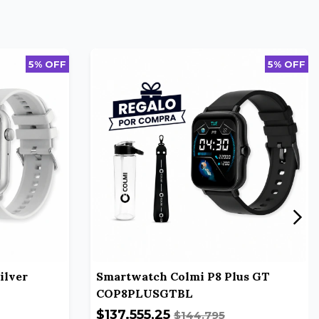
5% OFF
5% OFF
ilver
Smartwatch Colmi P8 Plus GT
COP8PLUSGTBL
$137.555,25
$144.795