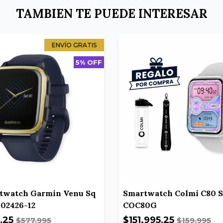
TAMBIEN TE PUEDE INTERESAR
ENVÍO GRATIS
5% OFF
rtwatch Garmin Venu Sq
Smartwatch Colmi C80 S
02426-12
COC80G
,25
$151.995,25
$577.995
$159.995