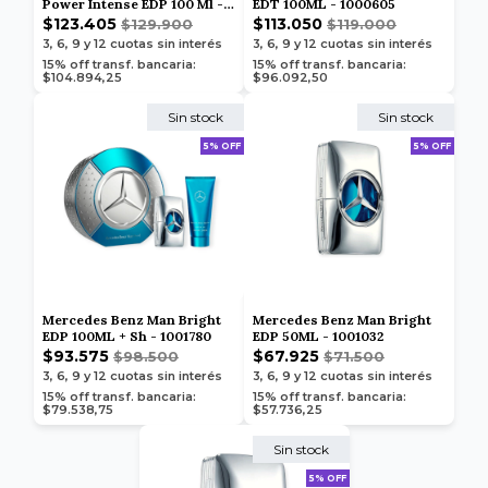
Power Intense EDP 100 Ml -
EDT 100ML - 1000605
1006068
$123.405
$113.050
$129.900
$119.000
3, 6, 9 y 12
cuotas sin interés
3, 6, 9 y 12
cuotas sin interés
15% off transf. bancaria:
15% off transf. bancaria:
$104.894,25
$96.092,50
Sin stock
Sin stock
5% OFF
5% OFF
Mercedes Benz Man Bright
Mercedes Benz Man Bright
EDP 100ML + Sh - 1001780
EDP 50ML - 1001032
$93.575
$67.925
$98.500
$71.500
3, 6, 9 y 12
cuotas sin interés
3, 6, 9 y 12
cuotas sin interés
15% off transf. bancaria:
15% off transf. bancaria:
$79.538,75
$57.736,25
Sin stock
5% OFF