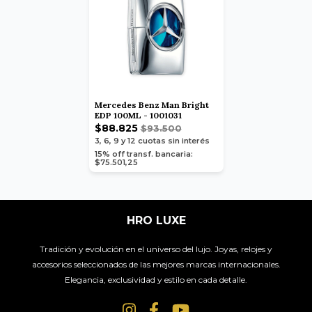
Mercedes Benz Man Bright
EDP 100ML - 1001031
$88.825
$93.500
3, 6, 9 y 12
cuotas sin interés
15% off transf. bancaria:
$75.501,25
HRO LUXE
Tradición y evolución en el universo del lujo. Joyas, relojes y
accesorios seleccionados de las mejores marcas internacionales.
Elegancia, exclusividad y estilo en cada detalle.