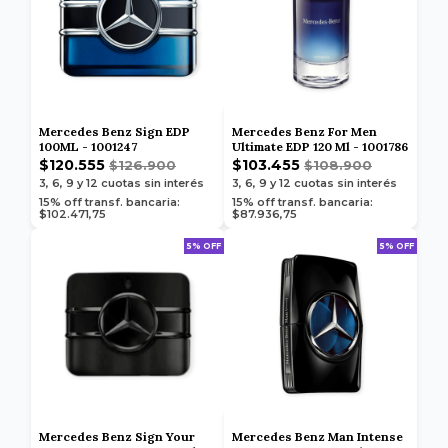
Mercedes Benz Sign EDP
Mercedes Benz For Men
100ML - 1001247
Ultimate EDP 120 Ml - 1001786
$120.555
$103.455
$126.900
$108.900
3, 6, 9 y 12
cuotas sin interés
3, 6, 9 y 12
cuotas sin interés
15% off transf. bancaria:
15% off transf. bancaria:
$102.471,75
$87.936,75
5% OFF
5% OFF
Mercedes Benz Sign Your
Mercedes Benz Man Intense